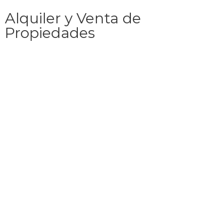
Alquiler y Venta de
Propiedades
¿Estas en busqueda de un local, departamento o casa
para alquilar?
IDEAS GROUP NEGOCIOS te brinda la solucion mas
efectiva, segura y rapida para vos. Publicamos exclusiva y
masivamente tu interes por alquilar o comprar una
propiedad. No elaboramos contratos ni cobramos comision
de alquiler, solo la publicidad de tu necesidad. A medida que
los propietarios de los inmuebles se comunican, les
pasamos tu contacto para que coordinen la operacion
personalmente. El costo del servicio es muy bajo y