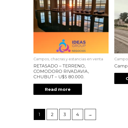
Campos, chacras y estancias en venta
Campos,
RETASADO – TERRENO,
Campo,
COMODORO RIVADAVIA,
CHUBUT – U$S 80.000.
Read more
1
2
3
4
→