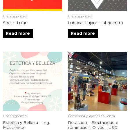
Uncategorized
Uncategorized
Shell – Lujan
Lubricar Lujan – Lubricentro
Read more
Read more
Uncategorized
Comercios y Pymes en venta
Estetica y Belleza – Ing.
Retasado – Electricidad e
Maschwitz
iluminacion, Olivos – USD