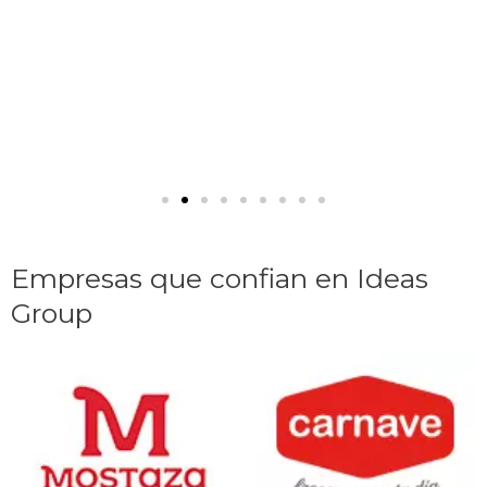
Empresas que confian en Ideas
Group