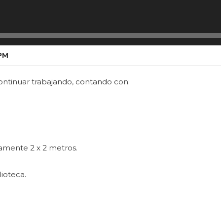
 PM
continuar trabajando, contando con:
amente 2 x 2 metros.
lioteca.