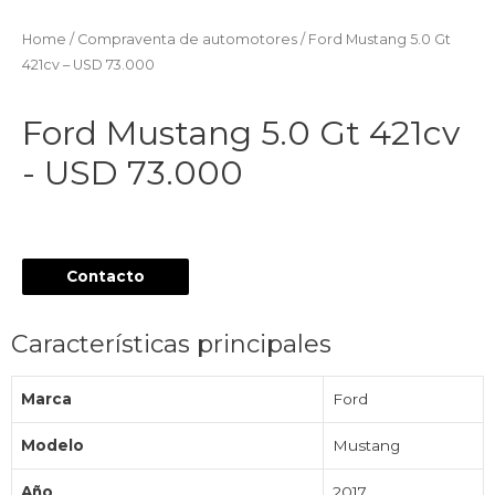
Home
/
Compraventa de automotores
/ Ford Mustang 5.0 Gt
421cv – USD 73.000
Ford Mustang 5.0 Gt 421cv
- USD 73.000
Contacto
Características principales
Marca
Ford
Modelo
Mustang
Año
2017