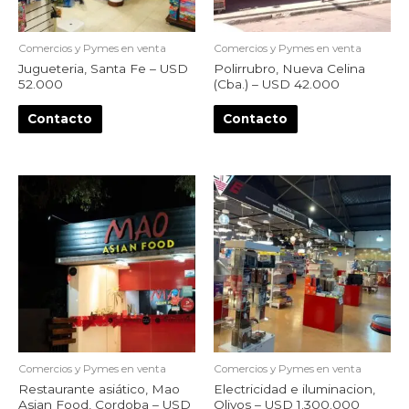
Comercios y Pymes en venta
Comercios y Pymes en venta
Jugueteria, Santa Fe – USD
Polirrubro, Nueva Celina
52.000
(Cba.) – USD 42.000
Contacto
Contacto
Comercios y Pymes en venta
Comercios y Pymes en venta
Restaurante asiático, Mao
Electricidad e iluminacion,
Asian Food, Cordoba – USD
Olivos – USD 1.300.000