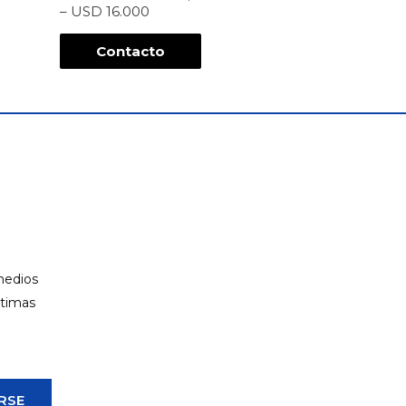
– USD 16.000
Contacto
 medios
ltimas
RSE