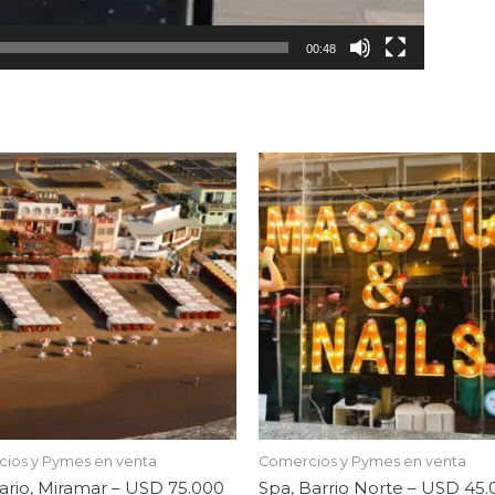
00:48
ios y Pymes en venta
Comercios y Pymes en venta
ario, Miramar – USD 75.000
Spa, Barrio Norte – USD 45