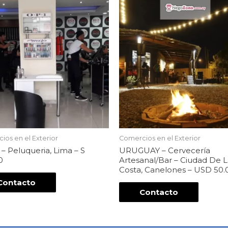
ios en el Exterior
Comercios en el Exterior
– Peluqueria, Lima – S
URUGUAY – Cervecería
0
Artesanal/Bar – Ciudad De 
Costa, Canelones – USD 50.
Contacto
Contacto