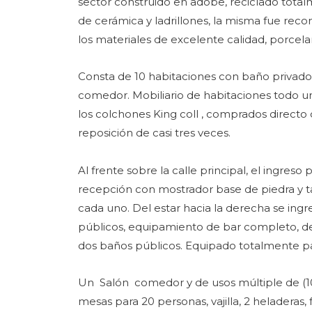
sector construido en adobe, reciclado totalm
de cerámica y ladrillones, la misma fue reco
los materiales de excelente calidad, porcel
Consta de 10 habitaciones con baño privado,
comedor. Mobiliario de habitaciones todo u
los colchones King coll , comprados directo 
reposición de casi tres veces.
Al frente sobre la calle principal, el ingreso
recepción con mostrador base de piedra y tap
cada uno. Del estar hacia la derecha se ing
públicos, equipamiento de bar completo, de (
dos baños públicos. Equipado totalmente para
Un Salón comedor y de usos múltiple de (10 x
mesas para 20 personas, vajilla, 2 heladera