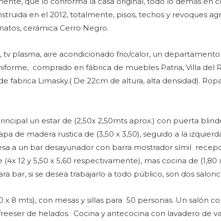
ente, que lo conforma la casa original, todo lo demás en co
nstruida en el 2012, totalmente, pisos, techos y revoques ag
anatos, cerámica Cerro Negro.
 tv plasma, aire acondicionado frio/calor, un departamento
niforme, comprado en fábrica de muebles Patria, Villa del 
de fabrica Limasky.( De 22cm de altura, alta densidad). Rop
 principal un estar de (2,50x 2,50mts aprox.) con puerta blinde
a de madera rustica de (3,50 x 3,50), seguido a la izquierd
resa a un bar desayunador con barra mostrador símil recep
4x 12 y 5,50 x 5,60 respectivamente), mas cocina de (1,80 x
 bar, si se desea trabajarlo a todo público, son dos salonc
 8 mts), con mesas y sillas para 50 personas. Un salón comed
s, freeser de helados. Cocina y antecocina con lavadero de