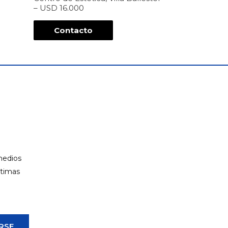
– USD 16.000
Contacto
 medios
ltimas
RSE