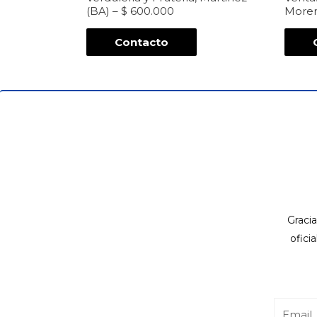
(BA) – $ 600.000
Moren
Contacto
Gracia
ofici