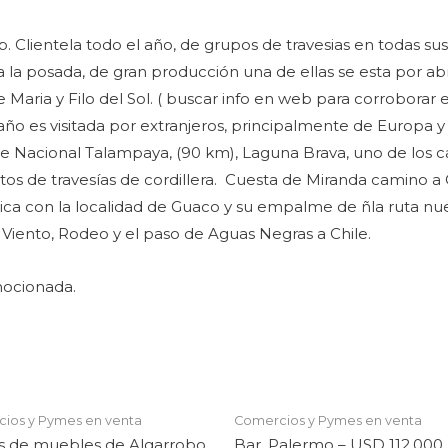
 Clientela todo el año, de grupos de travesias en todas s
 a la posada, de gran producción una de ellas se esta por a
aria y Filo del Sol. ( buscar info en web para corroborar e
 año es visitada por extranjeros, principalmente de Europa 
rque Nacional Talampaya, (90 km), Laguna Brava, uno de los 
tos de travesías de cordillera. Cuesta de Miranda camino a 
a con la localidad de Guaco y su empalme de ñla ruta nueva
iento, Rodeo y el paso de Aguas Negras a Chile.
mocionada.
ios y Pymes en venta
Comercios y Pymes en venta
s de muebles de Algarrobo,
Bar, Palermo – USD 112.000