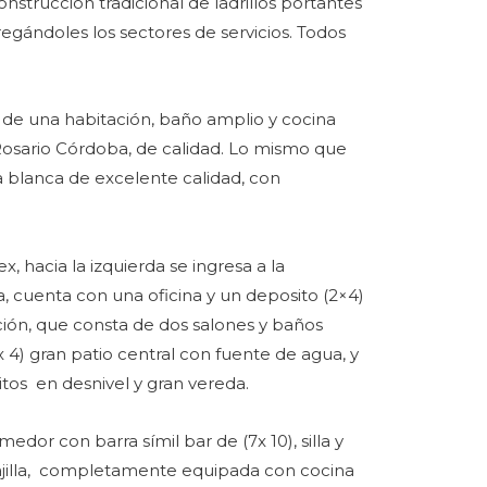
nstrucción tradicional de ladrillos portantes
regándoles los sectores de servicios. Todos
 de una habitación, baño amplio y cocina
Rosario Córdoba, de calidad. Lo mismo que
a blanca de excelente calidad, con
x, hacia la izquierda se ingresa a la
a, cuenta con una oficina y un deposito (2×4)
ción, que consta de dos salones y baños
 4) gran patio central con fuente de agua, y
itos en desnivel y gran vereda.
or con barra símil bar de (7x 10), silla y
 vajilla, completamente equipada con cocina