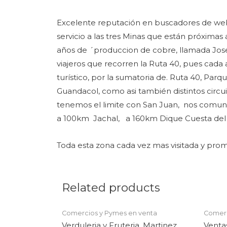
Excelente reputación en buscadores de web.
servicio a las tres Minas que están próximas
años de ´produccion de cobre, llamada Jose M
viajeros que recorren la Ruta 40, pues cada
turístico, por la sumatoria de. Ruta 40, Pa
Guandacol, como asi también distintos circui
tenemos el limite con San Juan, nos comunic
a 100km Jachal, a 160km Dique Cuesta del V
Toda esta zona cada vez mas visitada y pro
Related products
Comercios y Pymes en venta
Comerc
Verduleria y Fruteria, Martinez
Venta