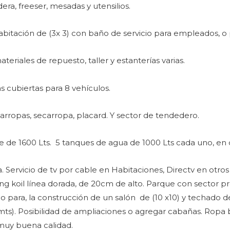
dera, freeser, mesadas y utensilios.
abitación de (3x 3) con baño de servicio para empleados, o 
eriales de repuesto, taller y estanterías varias.
s cubiertas para 8 vehículos.
rropas, secarropa, placard. Y sector de tendedero.
e de 1600 Lts. 5 tanques de agua de 1000 Lts cada uno, en d
ervicio de tv por cable en Habitaciones, Directv en otros se
g koil línea dorada, de 20cm de alto. Parque con sector p
ara, la construcción de un salón de (10 x10) y techado de i
10 mts). Posibilidad de ampliaciones o agregar cabañas. Rop
 muy buena calidad.