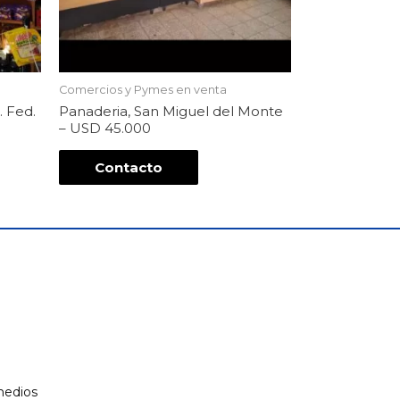
Comercios y Pymes en venta
. Fed.
Panaderia, San Miguel del Monte
– USD 45.000
Contacto
 medios