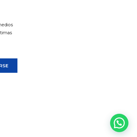
 medios
ltimas
RSE