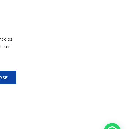
 medios
ltimas
RSE