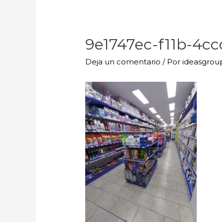
9e1747ec-f11b-4c
Deja un comentario
/ Por
ideasgro