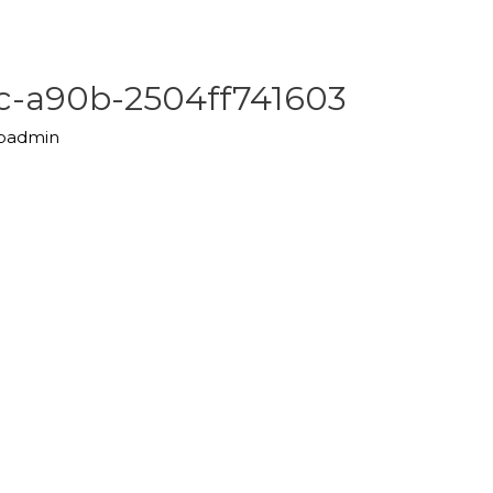
cc-a90b-2504ff741603
upadmin