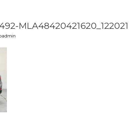
92-MLA48420421620_122021
upadmin