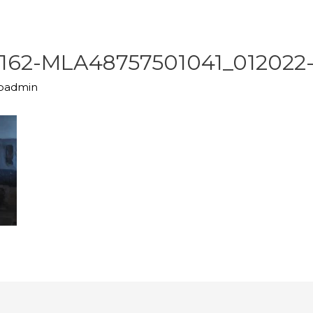
62-MLA48757501041_012022
upadmin