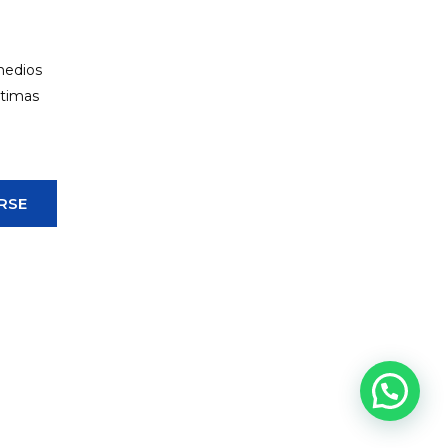
 medios
ltimas
RSE