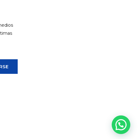
 medios
ltimas
RSE