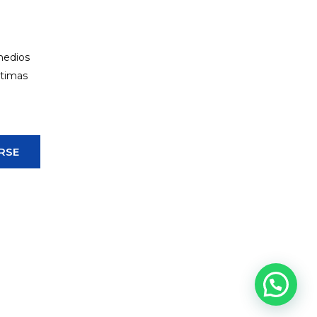
 medios
ltimas
RSE