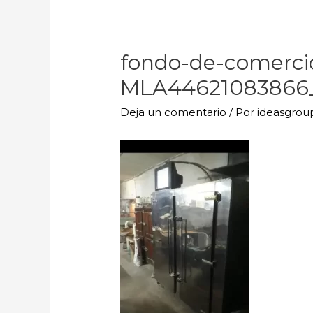
fondo-de-comerc
MLA44621083866_
Deja un comentario
/ Por
ideasgro