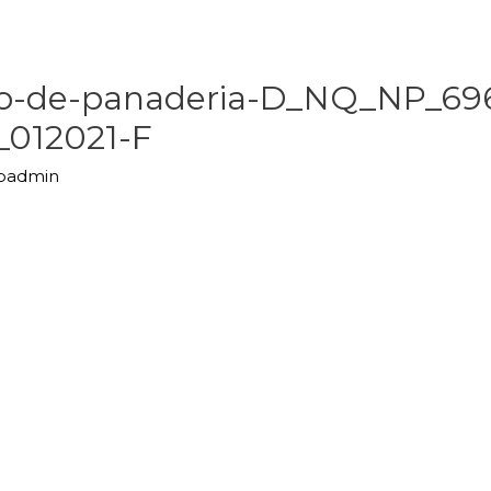
io-de-panaderia-D_NQ_NP_69
012021-F
upadmin