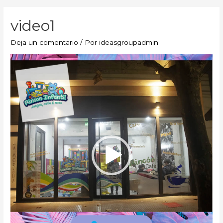
video1
Deja un comentario
/ Por
ideasgroupadmin
Reproductor
de
vídeo