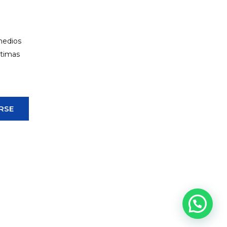
 medios
ltimas
RSE