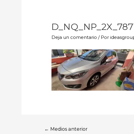
D_NQ_NP_2X_787
Deja un comentario
/ Por
ideasgro
←
Medios anterior