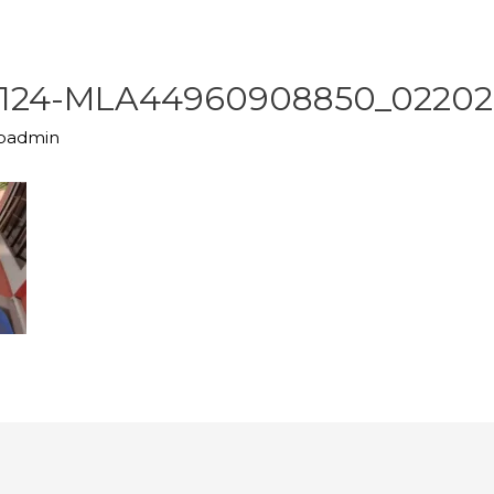
124-MLA44960908850_02202
upadmin