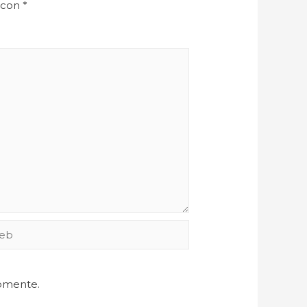
 con
*
comente.