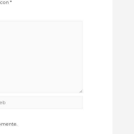
 con
*
comente.