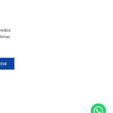
 medios
ltimas
RSE