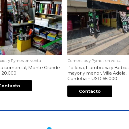
ios y Pymes en venta
Comercios y Pymes en venta
ria comercial, Monte Grande
Polleria, Fiambreria y Bebid
 20.000
mayor y menor, Villa Adela,
Córdoba – USD 65.000
Contacto
Contacto