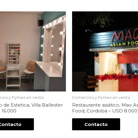
ios y Pymes en venta
Comercios y Pymes en venta
 de Estetica, Villa Ballester
Restaurante asiático, Mao A
 16.000
Food, Cordoba – USD 8.000
Contacto
Contacto