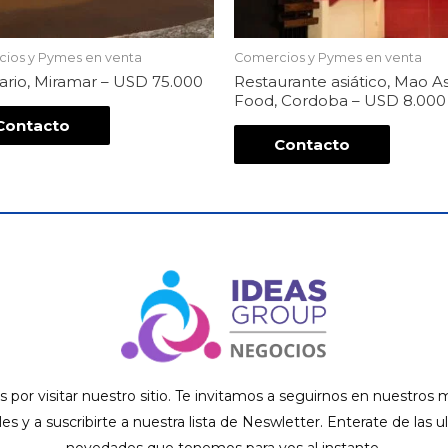
ios y Pymes en venta
Comercios y Pymes en venta
ario, Miramar – USD 75.000
Restaurante asiático, Mao A
Food, Cordoba – USD 8.000
Contacto
Contacto
s por visitar nuestro sitio. Te invitamos a seguirnos en nuestros
ales y a suscribirte a nuestra lista de Neswletter. Enterate de las u
novedades que tenemos para vos al instante.