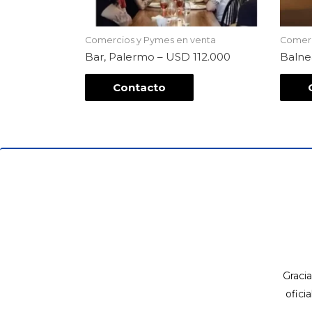
Comercios y Pymes en venta
Comerc
Bar, Palermo – USD 112.000
Balne
Contacto
Gracia
ofici