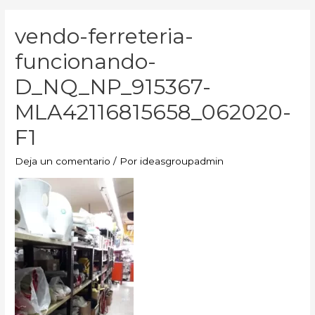
vendo-ferreteria-
funcionando-
D_NQ_NP_915367-
MLA42116815658_062020-
F1
Deja un comentario
/ Por
ideasgroupadmin