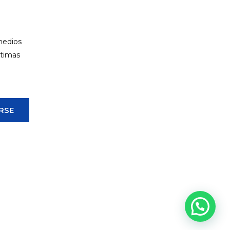
 medios
ltimas
RSE