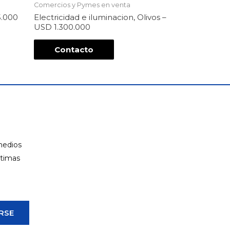
Comercios y Pymes en venta
5.000
Electricidad e iluminacion, Olivos –
USD 1.300.000
Contacto
 medios
ltimas
RSE