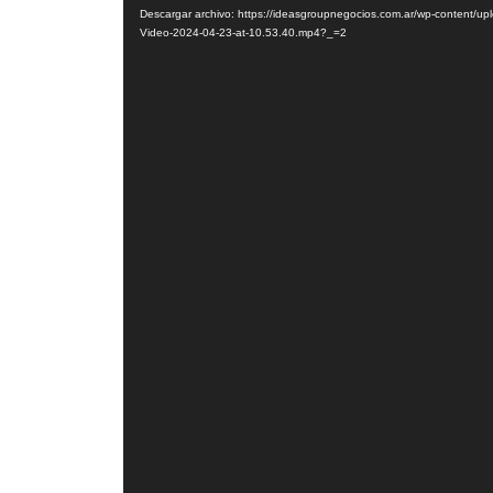
de
Descargar archivo: https://ideasgroupnegocios.com.ar/wp-content/u
vídeo
Video-2024-04-23-at-10.53.40.mp4?_=2