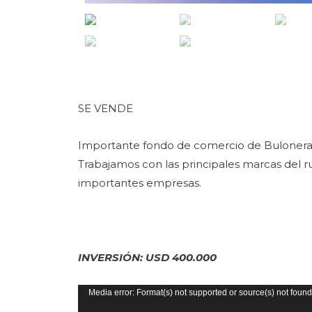
SE VENDE
Importante fondo de comercio de Bulonera
Trabajamos con las principales marcas del 
importantes empresas.
INVERSIÓN: USD 400.000
Reproductor
Media error: Format(s) not supported or source(s) not found