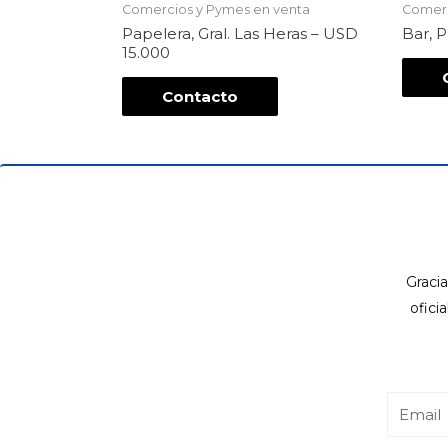
Comercios y Pymes en venta
Comerc
Papelera, Gral. Las Heras – USD
Bar, 
15.000
Contacto
Gracia
ofici