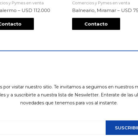
ios y Pymes en venta
Comercios y Pymes en venta
Palermo – USD 112.000
Balneario, Miramar – USD 7
Contacto
Contacto
s por visitar nuestro sitio. Te invitamos a seguirnos en nuestros
ales y a suscribirte a nuestra lista de Neswletter. Enterate de las u
novedades que tenemos para vos al instante.
SUSCRIBI