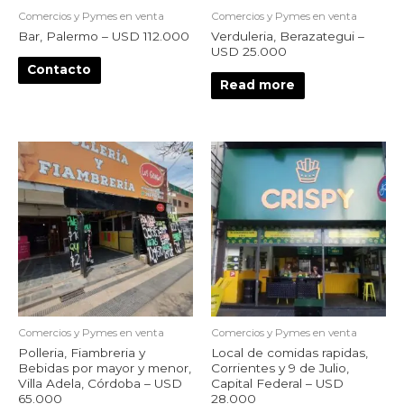
Comercios y Pymes en venta
Comercios y Pymes en venta
Bar, Palermo – USD 112.000
Verduleria, Berazategui –
USD 25.000
Contacto
Read more
Comercios y Pymes en venta
Comercios y Pymes en venta
Polleria, Fiambreria y
Local de comidas rapidas,
Bebidas por mayor y menor,
Corrientes y 9 de Julio,
Villa Adela, Córdoba – USD
Capital Federal – USD
65.000
28.000