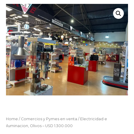
Home
/
Comercios y Pymes en venta
/ Electricidad e
iluminacion, Olivos – USD 1.300.000